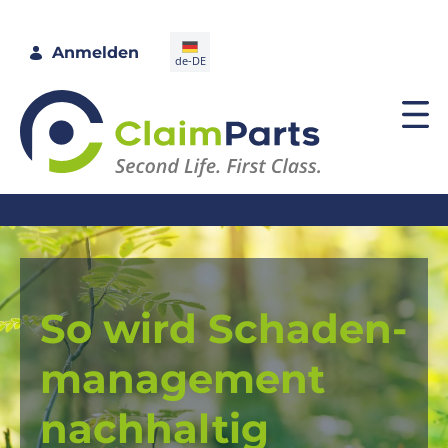
Vorteile - ClaimParts
Anmelden
de-DE
So wird Schaden­
manage­ment
nachhaltig